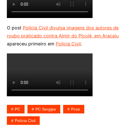
O post
Polícia Civil divulga imagens dos autores de
roubo praticado contra Almir do Picolé, em Aracaju
apareceu primeiro em
Polícia Civil
.
PC
PC Sergipe
Pcse
Polícia Civil