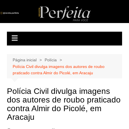
Ir
para
Revista Perfeita
A melhor revista eletrônica do interior de Sergipe
o
conteúdo
Página inicial
Polícia
Polícia Civil divulga imagens dos autores de roubo
praticado contra Almir do Picolé, em Aracaju
Polícia Civil divulga imagens
dos autores de roubo praticado
contra Almir do Picolé, em
Aracaju