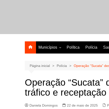
Ir
para
o
A melhor revista eletrônica do interior de Sergipe
conteúdo
Municípios
Política
Polícia
Sa
Aracaju
Lagarto
Página inicial
Polícia
Operação “Sucata” des
Operação “Sucata” 
tráfico e receptaçã
Daniela Domingos
22 de maio de 2025
P