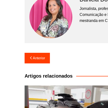
Jornalista, prof
Comunicação e Ma
mestranda em C
Navegação
Anterior
de
Post
Artigos relacionados