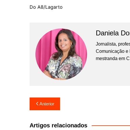
Do A8/Lagarto
Daniela D
Jornalista, prof
Comunicação e Ma
mestranda em C
Navegação
Anterior
de
Post
Artigos relacionados