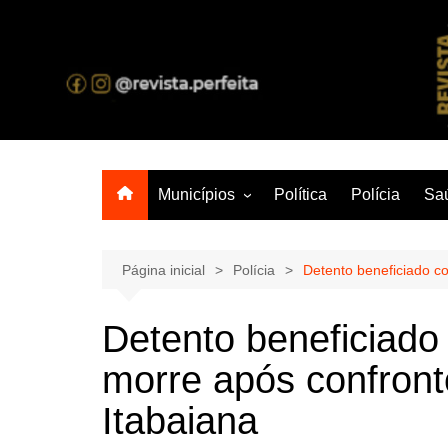
Ir
para
o
A melhor revista eletrônica do interior de Sergipe
conteúdo
Municípios
Política
Polícia
Sa
Aracaju
Lagarto
Página inicial
Polícia
Detento beneficiado c
Detento beneficiado
morre após confront
Itabaiana