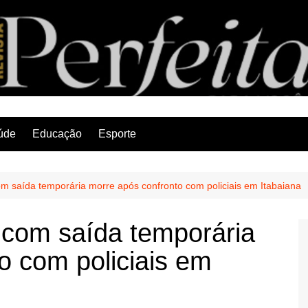
Revista Perfeita
úde
Educação
Esporte
om saída temporária morre após confronto com policiais em Itabaiana
 com saída temporária
o com policiais em