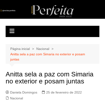
Ir
para
Revista Perfeita
A melhor revista eletrônica do interior de Sergipe
o
conteúdo
Página inicial
Nacional
Anitta sela a paz com Simaria no exterior e posam
juntas
Anitta sela a paz com Simaria
no exterior e posam juntas
Daniela Domingos
25 de fevereiro de 2022
Nacional