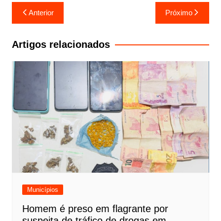
Navegação
Anterior
Próximo
de
Post
Artigos relacionados
Municípios
Homem é preso em flagrante por
suspeita de tráfico de drogas em