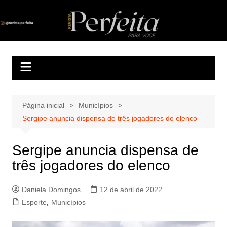
Ir
para
Revista Perfeita
A melhor revista eletrônica do interior de Sergipe
o
conteúdo
Página inicial
Municípios
Sergipe anuncia dispensa de três jogadores do elenco
Sergipe anuncia dispensa de
três jogadores do elenco
Daniela Domingos
12 de abril de 2022
Esporte
,
Municípios