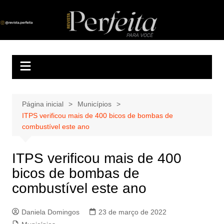
Ir
para
Revista Perfeita
A melhor revista eletrônica do interior de Sergipe
o
conteúdo
Página inicial
Municípios
ITPS verificou mais de 400 bicos de bombas de
combustível este ano
ITPS verificou mais de 400
bicos de bombas de
combustível este ano
Daniela Domingos
23 de março de 2022