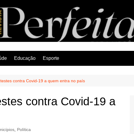
Revista Perfeita
úde
Educação
Esporte
testes contra Covid-19 a quem entra no país
stes contra Covid-19 a
nicípios
,
Política