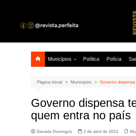
Ir
para
o
A melhor revista eletrônica do interior de Sergipe
conteúdo
Municípios
Política
Polícia
Sa
Aracaju
Lagarto
Página inicial
Municípios
Governo dispensa 
Governo dispensa te
quem entra no país
Daniela Domingos
2 de abril de 2022
Mu