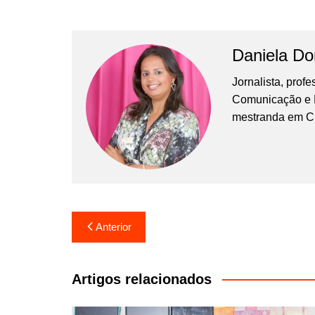
Daniela D
Jornalista, prof
Comunicação e Ma
mestranda em C
Navegação
Anterior
de
Post
Artigos relacionados