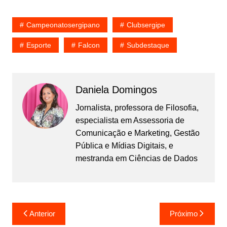
Campeonatosergipano
Clubsergipe
Esporte
Falcon
Subdestaque
Daniela Domingos
Jornalista, professora de Filosofia,
especialista em Assessoria de
Comunicação e Marketing, Gestão
Pública e Mídias Digitais, e
mestranda em Ciências de Dados
Navegação
Anterior
Próximo
de