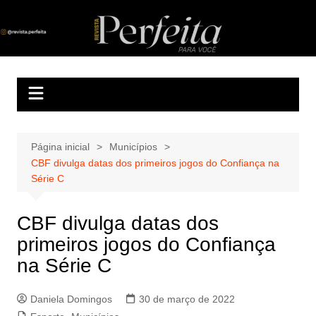
Ir
para
Revista Perfeita
A melhor revista eletrônica do interior de Sergipe
o
conteúdo
Página inicial
Municípios
CBF divulga datas dos primeiros jogos do Confiança na
Série C
CBF divulga datas dos
primeiros jogos do Confiança
na Série C
Daniela Domingos
30 de março de 2022