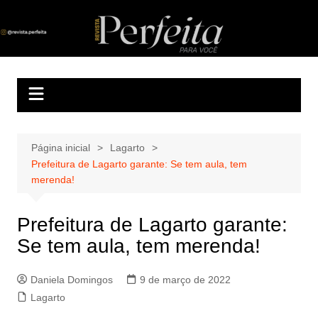
Ir
para
Revista Perfeita
A melhor revista eletrônica do interior de Sergipe
o
conteúdo
Página inicial
Lagarto
Prefeitura de Lagarto garante: Se tem aula, tem
merenda!
Prefeitura de Lagarto garante:
Se tem aula, tem merenda!
Daniela Domingos
9 de março de 2022
Lagarto