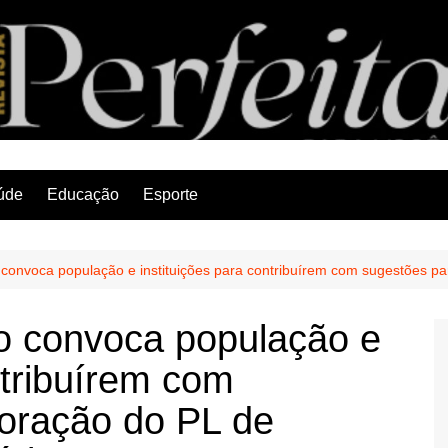
Revista Perfeita
úde
Educação
Esporte
o convoca população e instituições para contribuírem com sugestões pa
to convoca população e
ntribuírem com
boração do PL de