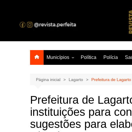
Ir
para
o
A melhor revista eletrônica do interior de Sergipe
conteúdo
Municípios
Política
Polícia
Sa
Aracaju
Lagarto
Página inicial
Lagarto
Prefeitura de Lagart
Prefeitura de Lagar
instituições para co
sugestões para ela