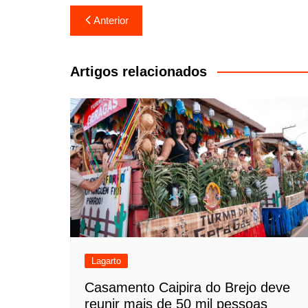
Navegação
Anterior
de
Post
Artigos relacionados
Lagarto
Casamento Caipira do Brejo deve
reunir mais de 50 mil pessoas