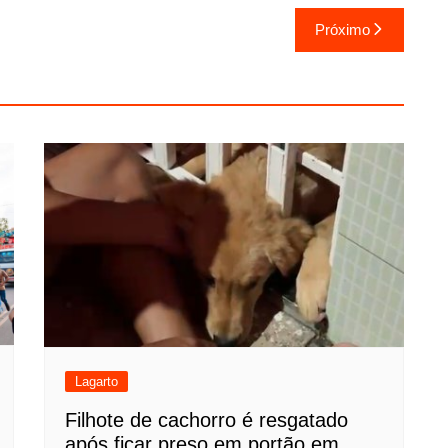
Próximo
Lagarto
Filhote de cachorro é resgatado
após ficar preso em portão em