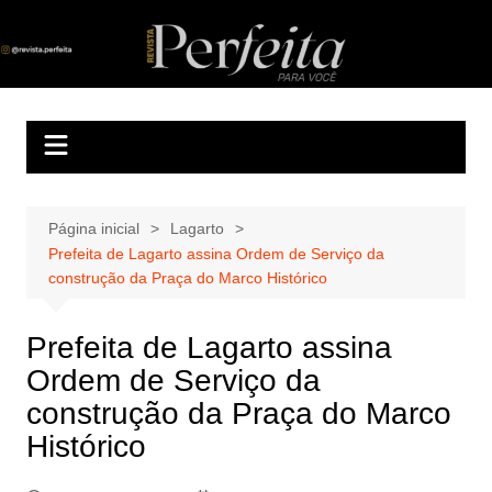
Ir
para
Revista Perfeita
A melhor revista eletrônica do interior de Sergipe
o
conteúdo
Página inicial
Lagarto
Prefeita de Lagarto assina Ordem de Serviço da
construção da Praça do Marco Histórico
Prefeita de Lagarto assina
Ordem de Serviço da
construção da Praça do Marco
Histórico