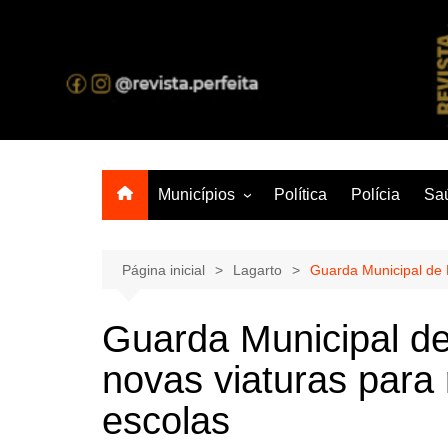
Ir
para
o
A melhor revista eletrônica do interior de Sergipe
conteúdo
Municípios
Política
Polícia
Sa
Aracaju
Lagarto
Página inicial
Lagarto
Guarda Municipal de 
Guarda Municipal de
novas viaturas para
escolas