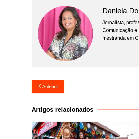
Daniela D
Jornalista, prof
Comunicação e Ma
mestranda em C
Navegação
Anterior
de
Post
Artigos relacionados