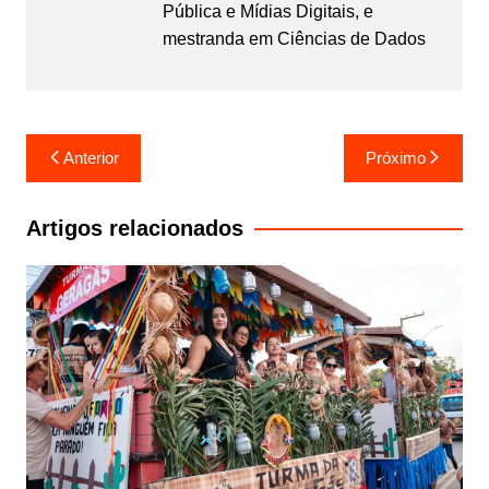
Pública e Mídias Digitais, e
mestranda em Ciências de Dados
Navegação
Anterior
Próximo
de
Post
Artigos relacionados