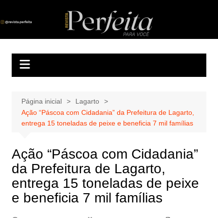
Ir
para
Revista Perfeita
A melhor revista eletrônica do interior de Sergipe
o
conteúdo
Página inicial
Lagarto
Ação “Páscoa com Cidadania” da Prefeitura de Lagarto,
entrega 15 toneladas de peixe e beneficia 7 mil famílias
Ação “Páscoa com Cidadania”
da Prefeitura de Lagarto,
entrega 15 toneladas de peixe
e beneficia 7 mil famílias