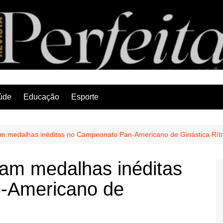
Revista Perfeita
úde
Educação
Esporte
am medalhas inéditas no Campeonato Pan-Americano de Ginástica Rít
tam medalhas inéditas
-Americano de