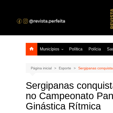
Ir
para
o
A melhor revista eletrônica do interior de Sergipe
conteúdo
Municípios
Política
Polícia
Sa
Aracaju
Lagarto
Página inicial
Esporte
Sergipanas conquist
Sergipanas conquis
no Campeonato Pan
Ginástica Rítmica