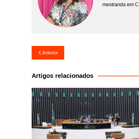
mestranda em C
Navegação
Anterior
de
Post
Artigos relacionados