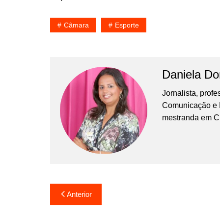
Câmara
Esporte
Daniela D
Jornalista, prof
Comunicação e Ma
mestranda em C
Navegação
Anterior
de