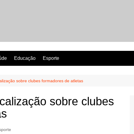
Revista Perfeita
úde
Educação
Esporte
alização sobre clubes formadores de atletas
scalização sobre clubes
as
sporte