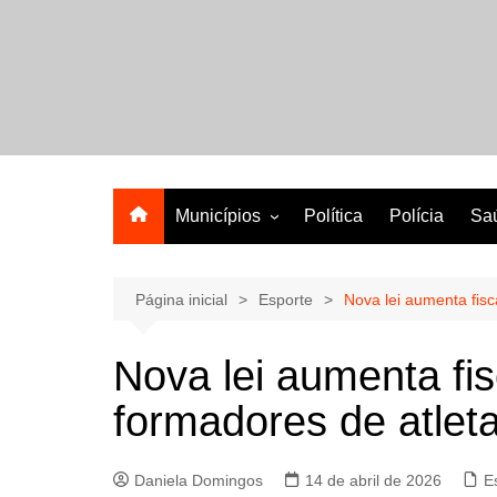
Ir
para
o
A melhor revista eletrônica do interior de Sergipe
conteúdo
Municípios
Política
Polícia
Sa
Aracaju
Lagarto
Página inicial
Esporte
Nova lei aumenta fisc
Nova lei aumenta fi
formadores de atlet
Daniela Domingos
14 de abril de 2026
E