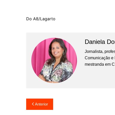
Do A8/Lagarto
Daniela D
Jornalista, prof
Comunicação e Ma
mestranda em C
Navegação
Anterior
de