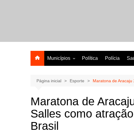
Ir
para
o
A melhor revista eletrônica do interior de Sergipe
conteúdo
Municípios
Política
Polícia
Sa
Aracaju
Lagarto
Página inicial
Esporte
Maratona de Aracaju 
Maratona de Aracaj
Salles como atração
Brasil