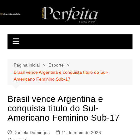
Ir
para
Revista Perfeita
A melhor revista eletrônica do interior de Sergipe
o
conteúdo
Página inicial
Esporte
Brasil vence Argentina e conquista título do Sul-
Americano Feminino Sub-17
Brasil vence Argentina e
conquista título do Sul-
Americano Feminino Sub-17
Daniela Domingos
11 de maio de 2026