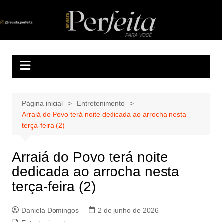
Ir
para
Revista Perfeita
A melhor revista eletrônica do interior de Sergipe
o
conteúdo
Página inicial
Entretenimento
Arraiá do Povo terá noite dedicada ao arrocha nesta
terça-feira (2)
Arraiá do Povo terá noite
dedicada ao arrocha nesta
terça-feira (2)
Daniela Domingos
2 de junho de 2026