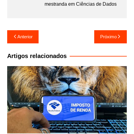
mestranda em Ciências de Dados
Navegação
Anterior
Próximo
de
Post
Artigos relacionados