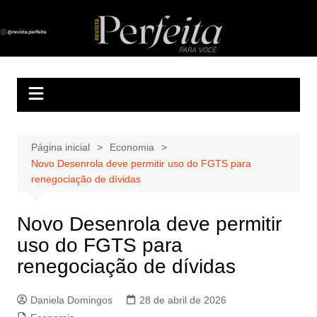
Ir
para
Revista Perfeita
A melhor revista eletrônica do interior de Sergipe
o
conteúdo
Página inicial
Economia
Novo Desenrola deve permitir uso do FGTS para
renegociação de dívidas
Novo Desenrola deve permitir
uso do FGTS para
renegociação de dívidas
Daniela Domingos
28 de abril de 2026