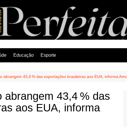
Revista Perfeita
úde
Educação
Esporte
ço abrangem 43,4 % das exportações brasileiras aos EUA, informa A
ço abrangem 43,4 % das
iras aos EUA, informa