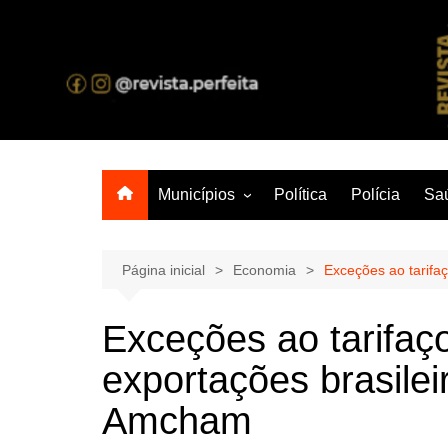
Ir
para
o
A melhor revista eletrônica do interior de Sergipe
conteúdo
Municípios
Política
Polícia
Sa
Aracaju
Lagarto
Página inicial
Economia
Exceções ao tarifa
Exceções ao tarifa
exportações brasile
Amcham