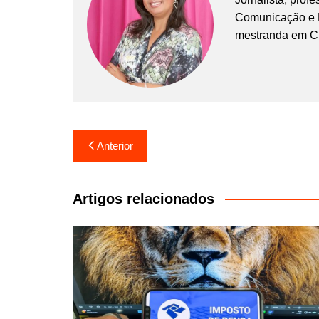
Comunicação e Ma
mestranda em C
Navegação
Anterior
de
Post
Artigos relacionados