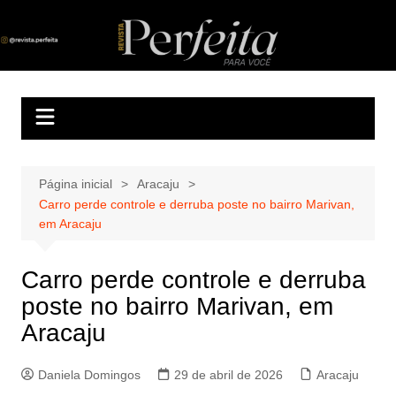
Ir
para
Revista Perfeita
A melhor revista eletrônica do interior de Sergipe
o
conteúdo
Página inicial
Aracaju
Carro perde controle e derruba poste no bairro Marivan,
em Aracaju
Carro perde controle e derruba
poste no bairro Marivan, em
Aracaju
Daniela Domingos
29 de abril de 2026
Aracaju