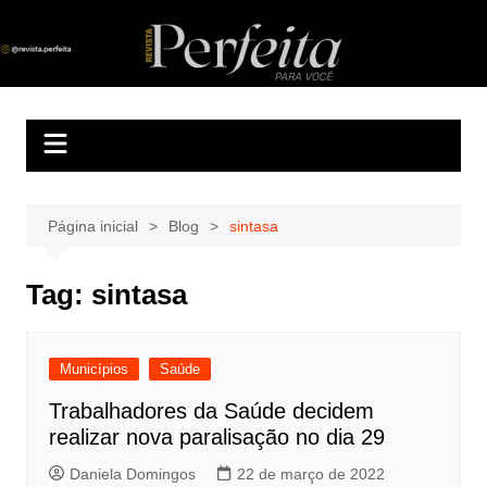
Ir
para
Revista Perfeita
A melhor revista eletrônica do interior de Sergipe
o
conteúdo
Página inicial
Blog
sintasa
Tag:
sintasa
Municípios
Saúde
Trabalhadores da Saúde decidem
realizar nova paralisação no dia 29
Daniela Domingos
22 de março de 2022