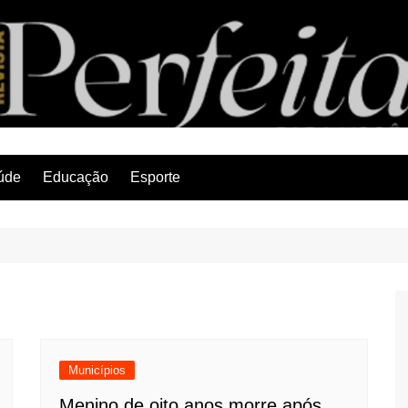
Revista Perfeita
úde
Educação
Esporte
Municípios
Menino de oito anos morre após