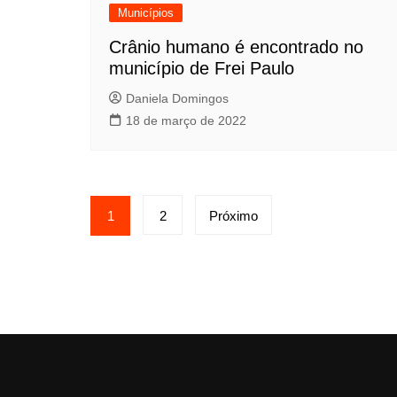
Municípios
Crânio humano é encontrado no
município de Frei Paulo
Daniela Domingos
18 de março de 2022
Paginação
1
2
Próximo
de
posts