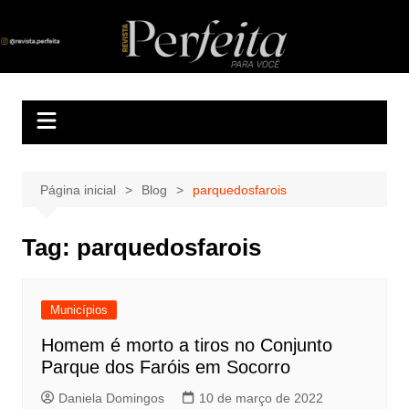
Ir
para
Revista Perfeita
A melhor revista eletrônica do interior de Sergipe
o
conteúdo
Página inicial
Blog
parquedosfarois
Tag:
parquedosfarois
Municípios
Homem é morto a tiros no Conjunto
Parque dos Faróis em Socorro
Daniela Domingos
10 de março de 2022