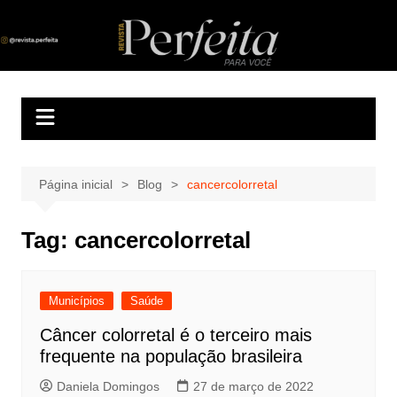
Ir
para
Revista Perfeita
A melhor revista eletrônica do interior de Sergipe
o
conteúdo
Página inicial
Blog
cancercolorretal
Tag:
cancercolorretal
Municípios
Saúde
Câncer colorretal é o terceiro mais
frequente na população brasileira
Daniela Domingos
27 de março de 2022