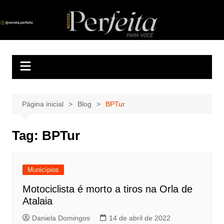
Ir
para
Revista Perfeita
A melhor revista eletrônica do interior de Sergipe
o
conteúdo
Página inicial
Blog
BPTur
Tag:
BPTur
Municípios
Motociclista é morto a tiros na Orla de
Atalaia
Daniela Domingos
14 de abril de 2022