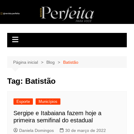
Ir
para
Revista Perfeita
A melhor revista eletrônica do interior de Sergipe
o
conteúdo
Página inicial
Blog
Batistão
Tag:
Batistão
Esporte
Municípios
Sergipe e Itabaiana fazem hoje a
primeira semifinal do estadual
Daniela Domingos
30 de março de 2022