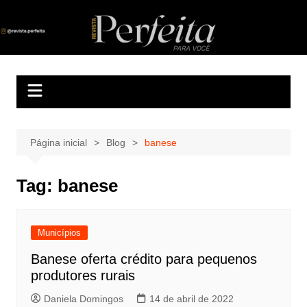
Ir
para
Revista Perfeita
A melhor revista eletrônica do interior de Sergipe
o
conteúdo
Página inicial
Blog
banese
Tag:
banese
Municípios
Banese oferta crédito para pequenos
produtores rurais
Daniela Domingos
14 de abril de 2022