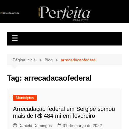
Ir
para
Revista Perfeita
A melhor revista eletrônica do interior de Sergipe
o
conteúdo
Página inicial
Blog
arrecadacaofederal
Tag:
arrecadacaofederal
Municípios
Arrecadação federal em Sergipe somou
mais de R$ 484 mi em fevereiro
Daniela Domingos
31 de março de 2022